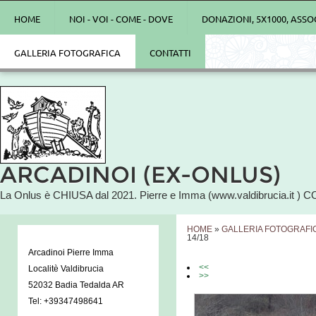
HOME
NOI - VOI - COME - DOVE
DONAZIONI, 5X1000, ASSO
GALLERIA FOTOGRAFICA
CONTATTI
ARCADINOI (EX-ONLUS)
La Onlus è CHIUSA dal 2021. Pierre e Imma (www.valdibrucia.it ) C
HOME
»
GALLERIA FOTOGRAFI
14/18
Arcadinoi Pierre Imma
<<
Localitè Valdibrucia
>>
52032 Badia Tedalda AR
Tel: +39347498641