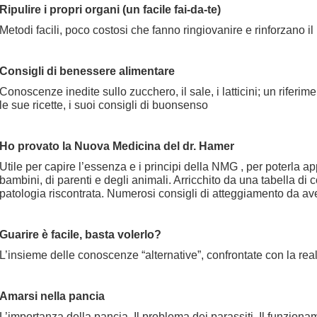
Ripulire i propri organi (un facile fai-da-te)
Metodi facili, poco costosi che fanno ringiovanire e rinforzano i
Consigli di benessere alimentare
Conoscenze inedite sullo zucchero, il sale, i latticini; un riferim
le sue ricette, i suoi consigli di buonsenso
Ho provato la Nuova Medicina del dr. Hamer
Utile per capire l’essenza e i principi della NMG , per poterla ap
bambini, di parenti e degli animali. Arricchito da una tabella di 
patologia riscontrata. Numerosi consigli di atteggiamento da aver
Guarire è facile, basta volerlo?
L’insieme delle conoscenze “alternative”, confrontate con la realtà
Amarsi nella pancia
L’importanza della pancia. Il problema dei parassiti. Il funziona