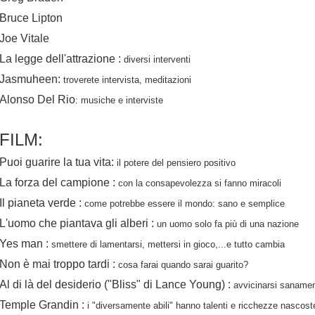
Bruce Lipton
Joe Vitale
La legge dell'attrazione :
diversi interventi
Jasmuheen:
troverete intervista, meditazioni
Alonso Del Rio
: musiche e interviste
FILM:
Puoi guarire la tua vita:
il potere del pensiero positivo
La forza del campione :
con la consapevolezza si fanno miracoli
Il pianeta verde :
come potrebbe essere il mondo: sano e semplice
L'uomo che piantava gli alberi :
un uomo solo fa più di una nazione
Yes man :
smettere di lamentarsi, mettersi in gioco,...e tutto cambia
Non è mai troppo tardi :
cosa farai quando sarai guarito?
Al di là del desiderio ("Bliss" di Lance Young) :
avvicinarsi sanamen
Temple Grandin :
i "diversamente abili" hanno talenti e ricchezze nascost