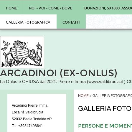
HOME
NOI - VOI - COME - DOVE
DONAZIONI, 5X1000, ASSO
GALLERIA FOTOGRAFICA
CONTATTI
ARCADINOI (EX-ONLUS)
La Onlus è CHIUSA dal 2021. Pierre e Imma (www.valdibrucia.it ) C
HOME
» GALLERIA FOTOGRAFI
Arcadinoi Pierre Imma
GALLERIA FOT
Localitè Valdibrucia
52032 Badia Tedalda AR
PERSONE E MOMENT
Tel: +39347498641